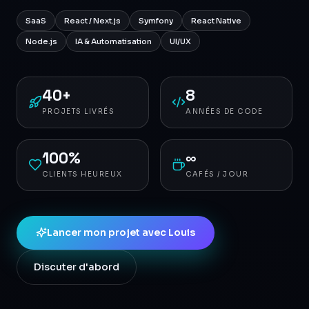
SaaS
React / Next.js
Symfony
React Native
Node.js
IA & Automatisation
UI/UX
40+
8
PROJETS LIVRÉS
ANNÉES DE CODE
100%
∞
CLIENTS HEUREUX
CAFÉS / JOUR
Lancer mon projet avec Louis
Discuter d'abord