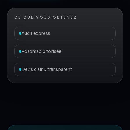
CE QUE VOUS OBTENEZ
Audit express
Roadmap priorisée
Devis clair & transparent