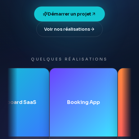
Démarrer un projet
Voir nos réalisations
QUELQUES RÉALISATIONS
oard SaaS
Booking App
E-c